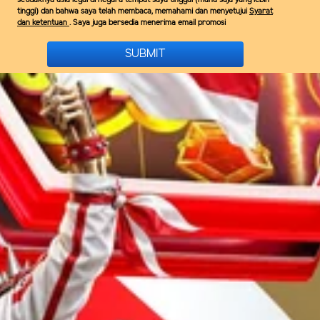
setidaknya usia legal di negara tempat saya tinggal (mana saja yang lebih
tinggi) dan bahwa saya telah membaca, memahami dan menyetujui
Syarat
dan ketentuan
. Saya juga bersedia menerima email promosi
SUBMIT