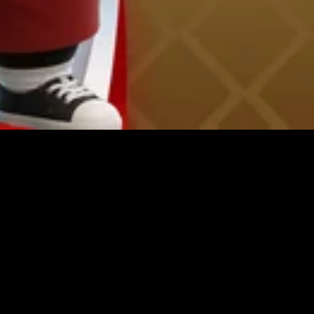
TO MACAU
RTP GACOR
nsi