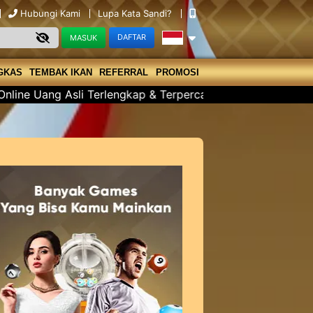
Hubungi Kami
Lupa Kata Sandi?
DAFTAR
GKAS
TEMBAK IKAN
REFERRAL
PROMOSI
 Terlengkap & Terpercaya di INDONESIA !! | TERSEDIA B