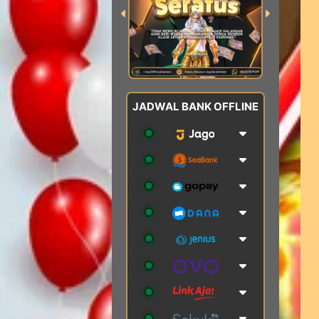
JADWAL BANK OFFLINE