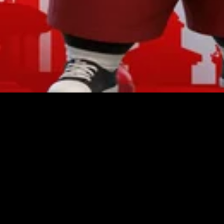
WAL BANK
Link Kemonbet
PREDIKSI TO
Lise